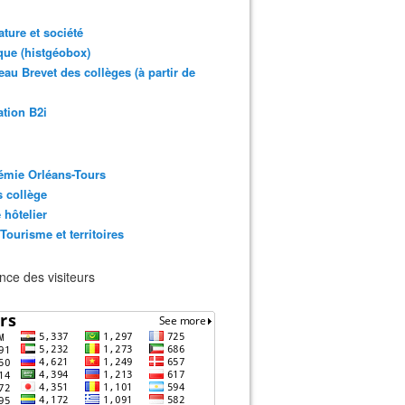
rature et société
ue (histgéobox)
au Brevet des collèges (à partir de
ation B2i
émie Orléans-Tours
 collège
 hôtelier
 Tourisme et territoires
ce des visiteurs