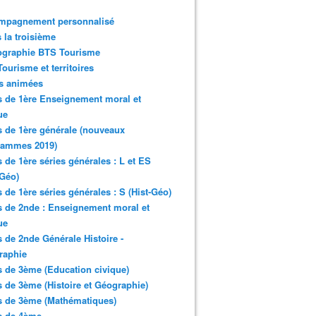
mpagnement personnalisé
 la troisième
ographie BTS Tourisme
ourisme et territoires
s animées
 de 1ère Enseignement moral et
ue
 de 1ère générale (nouveaux
rammes 2019)
 de 1ère séries générales : L et ES
-Géo)
 de 1ère séries générales : S (Hist-Géo)
 de 2nde : Enseignement moral et
ue
 de 2nde Générale Histoire -
raphie
 de 3ème (Education civique)
 de 3ème (Histoire et Géographie)
s de 3ème (Mathématiques)
s de 4ème