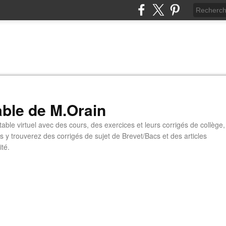
able de M.Orain
table virtuel avec des cours, des exercices et leurs corrigés de collège,
s y trouverez des corrigés de sujet de Brevet/Bacs et des articles
ité.