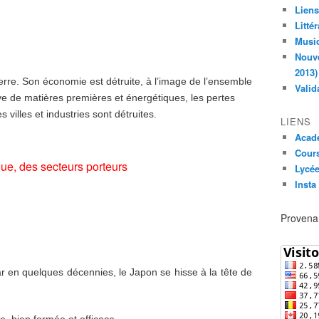
Liens
Litté
Musiq
Nouve
2013)
erre. Son économie est détruite, à l’image de l’ensemble
Valid
ve de matières premières et énergétiques, les pertes
villes et industries sont détruites.
LIENS
Acad
Cours
e, des secteurs porteurs
Lycée
Insta
Provenan
 en quelques décennies, le Japon se hisse à la tête de