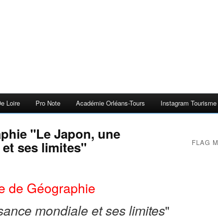
e Loire
Pro Note
Académie Orléans-Tours
Instagram Tourisme E
aphie "Le Japon, une
FLAG 
et ses limites"
e de Géographie
"
ance mondiale et ses limites