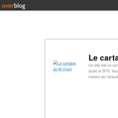
Le cart
Ce site est un car
lycée et BTS. Vou
traitant de l'actual