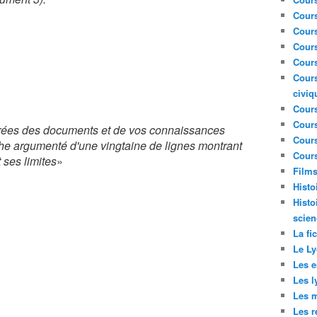
Cour
Cour
Cours
Cours
Cours
civiq
Cours
Cours
tirées des documents et de vos connaissances
Cours
he argumenté d'une vingtaine de lignes montrant
Cours
 ses limites
»
Film
Histo
Histo
scien
La fi
Le Ly
Les e
Les l
Les m
Les r