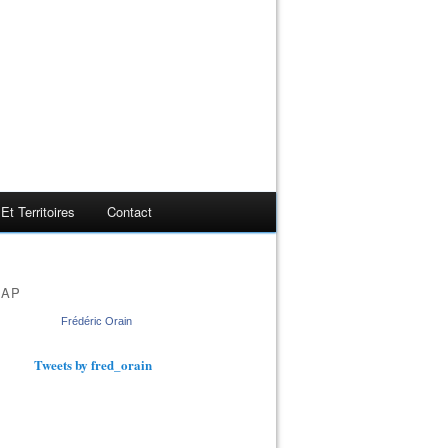
t Territoires
Contact
MAP
Frédéric Orain
Tweets by fred_orain