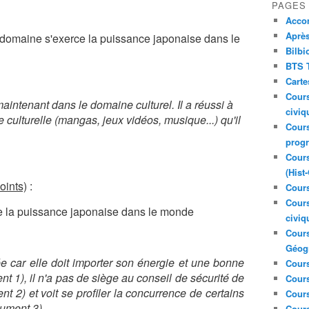
PAGES
Acco
Après
 domaine s'exerce la puissance japonaise dans le
Bilbi
BTS T
Carte
Cours
intenant dans le domaine culturel. Il a réussi à
civiq
e culturelle (mangas, jeux vidéos, musique...) qu'il
Cours
prog
Cours
(Hist
oints)
:
Cours
Cours
e la puissance japonaise dans le monde
civiq
Cours
Géog
e car elle doit importer son énergie et une bonne
Cours
t 1), il n'a pas de siège au conseil de sécurité de
Cours
t 2) et voit se profiler la concurrence de certains
Cour
ument 3).
Cour