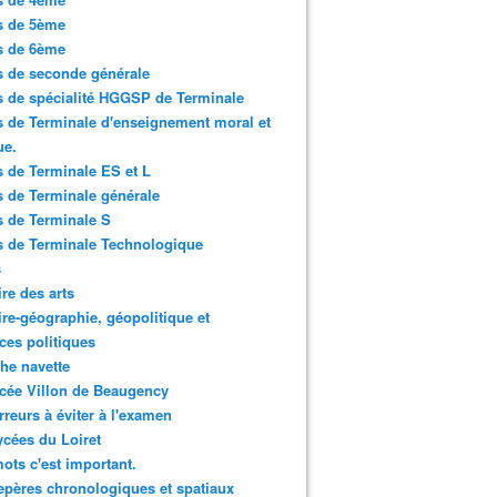
s de 5ème
s de 6ème
 de seconde générale
 de spécialité HGGSP de Terminale
 de Terminale d'enseignement moral et
ue.
 de Terminale ES et L
 de Terminale générale
 de Terminale S
 de Terminale Technologique
s
ire des arts
ire-géographie, géopolitique et
ces politiques
che navette
cée Villon de Beaugency
rreurs à éviter à l'examen
ycées du Loiret
ots c'est important.
epères chronologiques et spatiaux