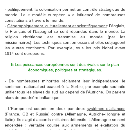
-
politiquement
: la colonisation permet un contrôle stratégique du
monde. Le « modèle européen » a influencé de nombreuses
constitutions à travers le monde.
-
Géographiquement, culturellement et scientifiquement
: l’Anglais,
le Français et l’Espagnol se sont répandus dans le monde. La
religion chrétienne est transmise au monde (par les
missionnaires). Les techniques sont en essors et elles subjuguent
les autres continents. Par exemple, tous les prix Nobel avant
1914 sont européens.
B Les puissances européennes sont des rivales sur le plan
économiques, politiques et stratégiques.
- De
nombreuses minorités
réclament leur indépendance, le
sentiment national est exacerbé. la Serbie, par exemple souhaite
unifier tous les slaves du sud au dépend de l’Autriche. On parlera
alors de poudrière balkanique.
- L’Europe est coupée en deux par deux
systèmes d’alliances
(France, GB et Russie) contre (Allemagne, Autriche-Hongrie et
Italie). Ils s’agit d’accords militaires défensifs. L’Allemagne se sent
encerclée : véritable course aux armements et exaltation du