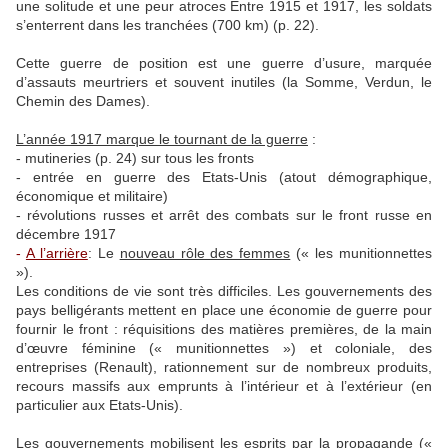
une solitude et une peur atroces Entre 1915 et 1917, les soldats
s’enterrent dans les tranchées (700 km) (p. 22).
Cette guerre de position est une guerre d’usure, marquée
d’assauts meurtriers et souvent inutiles (la Somme, Verdun, le
Chemin des Dames).
L’année 1917 marque le tournant de la guerre
:
- mutineries (p. 24) sur tous les fronts
- entrée en guerre des Etats-Unis (atout démographique,
économique et militaire)
- révolutions russes et arrêt des combats sur le front russe en
décembre 1917
-
A l’arrière
: Le
nouveau rôle des femmes
(« les munitionnettes
»).
Les conditions de vie sont très difficiles. Les gouvernements des
pays belligérants mettent en place une économie de guerre pour
fournir le front : réquisitions des matières premières, de la main
d’œuvre féminine (« munitionnettes ») et coloniale, des
entreprises (Renault), rationnement sur de nombreux produits,
recours massifs aux emprunts à l’intérieur et à l’extérieur (en
particulier aux Etats-Unis).
Les gouvernements mobilisent les esprits par la
propagande
(«