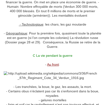
financer la guerre. On met en place une économie de guerre. -
Humain: Nombre effroyable de morts (Verdun 300 000 morts,
400 000 blessés. En tout 8 millions de morts et le premier
génocide (arménien)). Les mentalités évoluent
- Technologique
: les chars, les gaz moutarde
-
Géographique
: Pour la première fois, quasiment toute la planète
est en guerre (si l’on compte les colonies) La révolution russe
(Dossier page 28 et 29). Conséquence, la Russie se retire de la
Guerre.
C La vie pendant la guerre
-
Au front
:
- Les tranchées, la boue, le gaz, les assauts, la mort.
- Certains obus n’éclatent pas car ils s’enfoncent dans la boue,
noyades.
- gelures mortelles
- faim et soif car le ravitaillement n’est pas toujours effectué, et