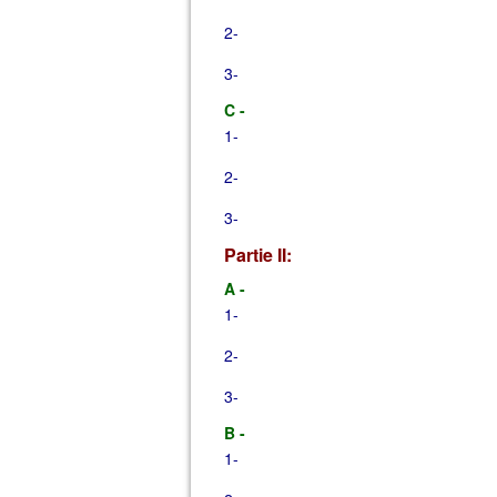
2-
3-
C -
1-
2-
3-
Partie II:
A -
1-
2-
3-
B -
1-