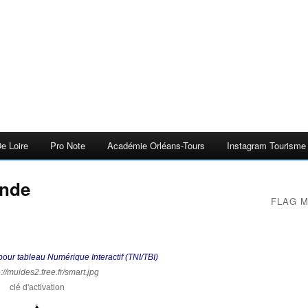
e Loire
Pro Note
Académie Orléans-Tours
Instagram Tourisme E
Inde
FLAG 
our tableau Numérique Interactif (TNI/TBI)
clé d'activation