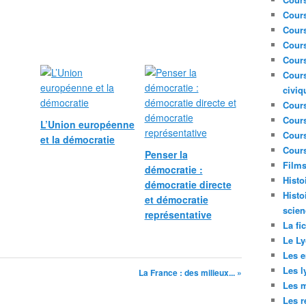
Cour
Cour
Cours
Cours
Cours
civiq
Cours
Cours
L’Union européenne
Cours
et la démocratie
Cours
Penser la
Film
démocratie :
Histo
démocratie directe
Histo
et démocratie
scien
représentative
La fi
Le Ly
Les e
Les l
La France : des milieux... »
Les m
Les r