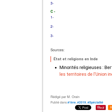
3-
C -
1-
2-
3-
Sources:
État et religions en Inde
Minorités religieuses : Be
les territoires de l'Union i
Rédigé par
M. Orain
Publié dans
#1ère
,
#2019
,
#Spécialité
R