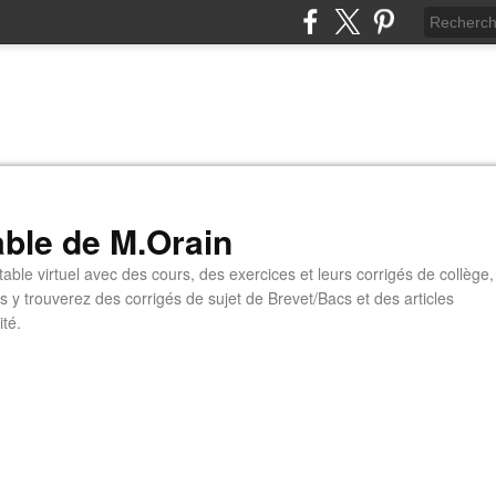
able de M.Orain
table virtuel avec des cours, des exercices et leurs corrigés de collège,
s y trouverez des corrigés de sujet de Brevet/Bacs et des articles
ité.