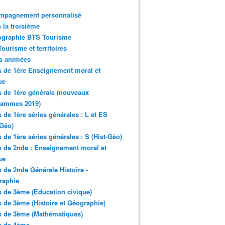
mpagnement personnalisé
 la troisième
ographie BTS Tourisme
ourisme et territoires
s animées
 de 1ère Enseignement moral et
ue
 de 1ère générale (nouveaux
rammes 2019)
 de 1ère séries générales : L et ES
-Géo)
 de 1ère séries générales : S (Hist-Géo)
 de 2nde : Enseignement moral et
ue
 de 2nde Générale Histoire -
raphie
 de 3ème (Education civique)
 de 3ème (Histoire et Géographie)
s de 3ème (Mathématiques)
s de 4ème