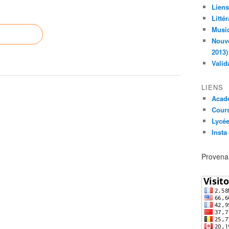
Liens
Litté
Musiq
Nouve
2013)
Valid
LIENS
Acad
Cours
Lycée
Insta
Provenan