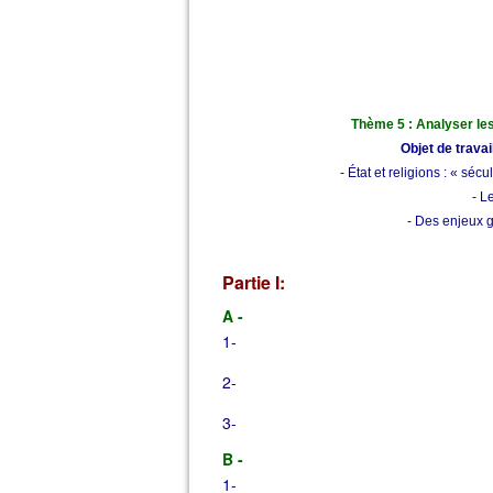
Thème 5 : Analyser les 
Objet de travai
- État et religions : « séc
- L
- Des enjeux gé
Partie I:
A -
1-
2-
3-
B -
1-