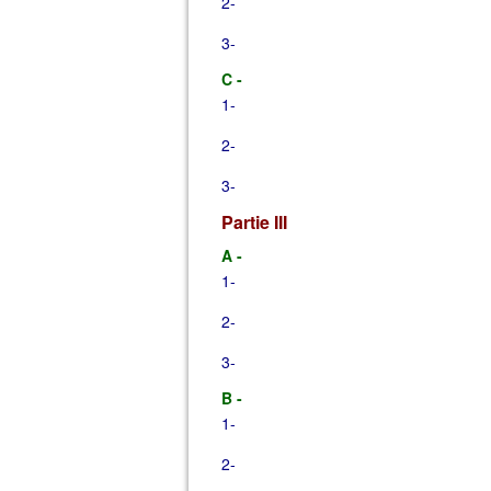
2-
3-
C -
1-
2-
3-
Partie III
A -
1-
2-
3-
B -
1-
2-