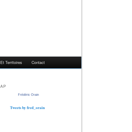
t Territoires
Contact
MAP
Frédéric Orain
Tweets by fred_orain