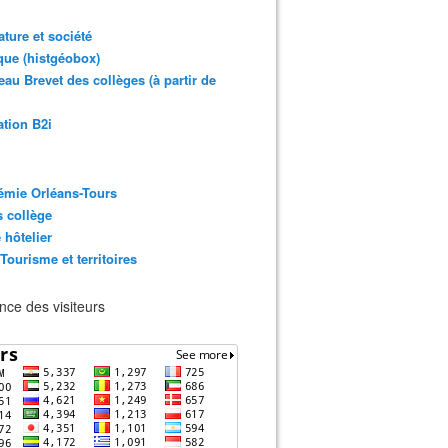
rature et société
ue (histgéobox)
au Brevet des collèges (à partir de
ation B2i
émie Orléans-Tours
 collège
 hôtelier
 Tourisme et territoires
ce des visiteurs