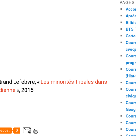
PAGES
Acco
Après
Bilbi
BTS T
Carte
Cours
civiq
Cours
prog
Cours
(Hist
rtrand Lefebvre, «
Les minorités tribales dans
Cours
Cours
ndienne
», 2015.
civiq
Cours
Géog
Cours
Cours
Cour
epost
0
Cour