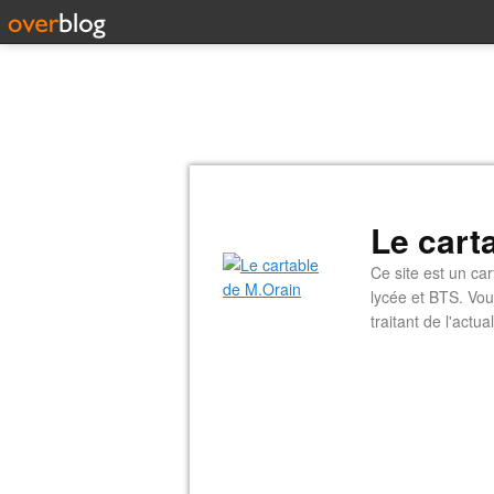
Le cart
Ce site est un car
lycée et BTS. Vou
traitant de l'actual