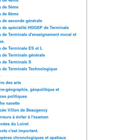
s de 5ème
s de 6ème
 de seconde générale
 de spécialité HGGSP de Terminale
 de Terminale d'enseignement moral et
ue.
 de Terminale ES et L
 de Terminale générale
 de Terminale S
 de Terminale Technologique
s
ire des arts
ire-géographie, géopolitique et
ces politiques
che navette
cée Villon de Beaugency
rreurs à éviter à l'examen
ycées du Loiret
ots c'est important.
epères chronologiques et spatiaux