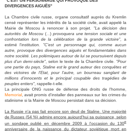
"C'EST UN PERSONNAGE QUI PROVOQUE DES
DIVERGENCES AIGUËS"
La Chambre civile russe, organe consultatif auprès du Kremlin
censé représenter les intérêts de la société civile, avait appelé la
Mairie de Moscou à renoncer à son projet.
"La décision des
autorités de Moscou
(...)
provoquera une tension sociale et une
confrontation lors de la célébration de la grande victoire"
, a
estimé l'institution.
"C'est un personnage qui, comme aucun
autre, provoque des divergences aiguës et fondamentales dans
notre société. Les polémiques autour de lui se poursuivent depuis
plus d'un demi-siècle"
, selon le texte de la Chambre civile.
"Pour
une partie du pays, Staline est le grand auteur des conquêtes et
des victoires de l'Etat, pour l'autre, un bourreau sanglant de
millions d'innocents et le principal coupable des tragédies de
peuples entiers"
, rappelle-t-elle.
La principale ONG russe de défense des droits de l'homme,
Memorial
, avait promis d'installer des panneaux sur les crimes du
stalinisme si la Mairie de Moscou persistait dans sa décision.
La Russie n'a pas fait encore son deuil de Staline. Une majorité
de Russes (54 %) admire encore aujourd'hui sa puissance, selon
e
un sondage publié en décembre 2009 à l'occasion du 130
anniversaire de la naissance du dictateur soviétique mort en