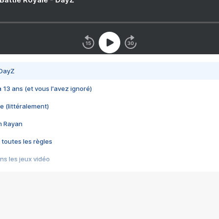
 DayZ
 a 13 ans (et vous l'avez ignoré)
e (littéralement)
im Rayan
 toutes les règles
s les jeux vidéo
us choquant de Rockstar ? - Le scandale BULLY
e plus moche de Steam
du RÊVE tourne au CAUCHEMAR