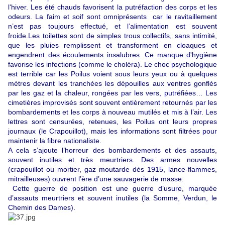
l'hiver. Les été chauds favorisent la putréfaction des corps et les
odeurs. La faim et soif sont omniprésents car le ravitaillement
n’est pas toujours effectué, et l’alimentation est souvent
froide.Les toilettes sont de simples trous collectifs, sans intimité,
que les pluies remplissent et transforment en cloaques et
engendrent des écoulements insalubres. Ce manque d'hygiène
favorise les infections (comme le choléra). Le choc psychologique
est terrible car les Poilus voient sous leurs yeux ou à quelques
mètres devant les tranchées les dépouilles aux ventres gonflés
par les gaz et la chaleur, rongées par les vers, putréfiées… Les
cimetières improvisés sont souvent entièrement retournés par les
bombardements et les corps à nouveau mutilés et mis à l’air. Les
lettres sont censurées, retenues, les Poilus ont leurs propres
journaux (le Crapouillot), mais les informations sont filtrées pour
maintenir la fibre nationaliste.
A cela s’ajoute l’horreur des bombardements et des assauts,
souvent inutiles et très meurtriers. Des armes nouvelles
(crapouillot ou mortier, gaz moutarde dès 1915, lance-flammes,
mitrailleuses) ouvrent l’ère d’une sauvagerie de masse.
Cette guerre de position est une guerre d’usure, marquée
d’assauts meurtriers et souvent inutiles (la Somme, Verdun, le
Chemin des Dames).