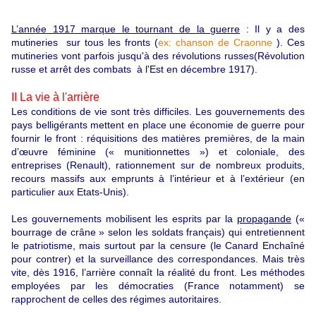
L’année 1917 marque le tournant de la guerre
:
Il y a des
mutineries sur tous les fronts (
ex: chanson de Craonne
)
. Ces
mutineries vont parfois jusqu'à des révolutions russes(Révolution
russe et arrêt des combats à l'Est en décembre 1917).
II La vie à l'arrière
Les conditions de vie sont très difficiles. Les gouvernements des
pays belligérants mettent en place une économie de guerre pour
fournir le front : réquisitions des matières premières, de la main
d’œuvre féminine (« munitionnettes ») et coloniale, des
entreprises (Renault), rationnement sur de nombreux produits,
recours massifs aux emprunts à l’intérieur et à l’extérieur (en
particulier aux Etats-Unis).
Les gouvernements mobilisent les esprits par la
propagande
(«
bourrage de crâne » selon les soldats français) qui entretiennent
le patriotisme, mais surtout par la censure (le Canard Enchaîné
pour contrer) et la surveillance des correspondances. Mais très
vite, dès 1916, l’arrière connaît la réalité du front. Les méthodes
employées par les démocraties (France notamment) se
rapprochent de celles des régimes autoritaires.