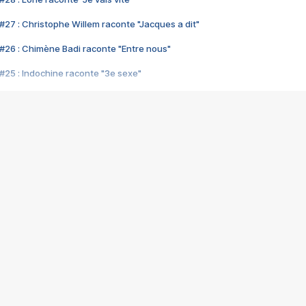
#27 : Christophe Willem raconte "Jacques a dit"
#26 : Chimène Badi raconte "Entre nous"
#25 : Indochine raconte "3e sexe"
#24 : Zaho raconte "C'est chelou"
#23 : Patrick Bruel raconte "Au café des délices"
#22 : Kyo raconte "Le chemin"
#21 : Nolwenn Leroy raconte "Cassé"
#20 : Patrick Hernandez raconte "Born to be alive"
#19 : Lorie raconte "Près de moi"
#18 : Michael Jones raconte "A nos actes manqués" (avec Jean-Jacque
#17 : Khaled raconte "Aïcha"
#16 : Corneille raconte "Parce qu'on vient de loin"