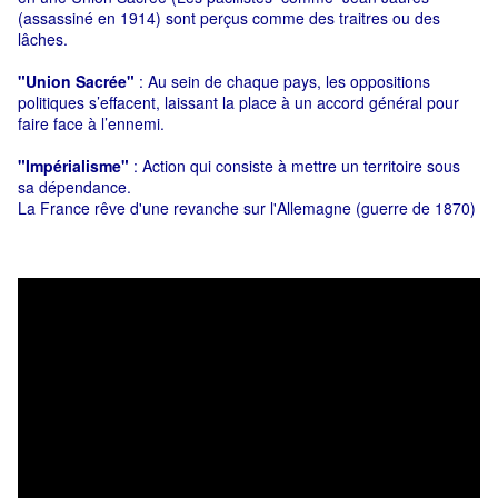
(assassiné en 1914) sont perçus comme des traitres ou des
lâches.
"Union Sacrée"
: Au sein de chaque pays, les oppositions
politiques s’effacent, laissant la place à un accord général pour
faire face à l’ennemi.
"Impérialisme"
: Action qui consiste à mettre un territoire sous
sa dépendance.
La France rêve d'une revanche sur l'Allemagne (guerre de 1870)