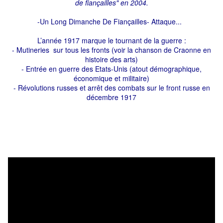
de fiançailles" en 2004.
-Un Long Dimanche De Fiançailles- Attaque...
L’année 1917 marque le tournant de la guerre :
- Mutineries sur tous les fronts (
voir la chanson de Craonne en
histoire des arts
)
- Entrée en guerre des Etats-Unis (atout démographique,
économique et militaire)
- Révolutions russes et arrêt des combats sur le front russe en
décembre 1917