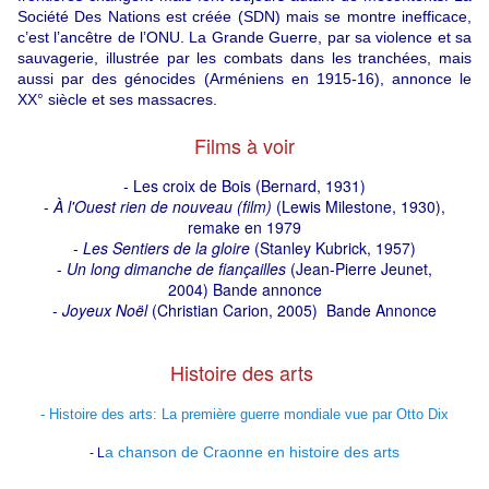
Société Des Nations est créée (SDN) mais se montre inefficace,
c’est l’ancêtre de l’ONU. La Grande Guerre, par sa violence et sa
sauvagerie, illustrée par les combats dans les tranchées, mais
aussi par des génocides (Arméniens en 1915-16), annonce le
XX° siècle et ses massacres.
Films à voir
- Les croix de Bois (Bernard, 1931)
-
À l'Ouest rien de nouveau (film)
(
Lewis Milestone
, 1930),
remake en 1979
-
Les Sentiers de la gloire
(
Stanley Kubrick
, 1957)
-
Un long dimanche de fiançailles
(
Jean-Pierre Jeunet
,
2004)
Bande annonce
-
Joyeux Noël
(
Christian Carion
, 2005)
Bande Annonce
Histoire des arts
- Histoire des arts: La première guerre mondiale vue par Otto Dix
a chanson de Craonne en histoire des arts
- L