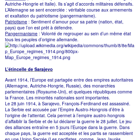
Autriche-Hongrie et Italie). Ils s’agit d’accords militaires défensifs.
L’Allemagne se sent encerclée : véritable course aux armements
et exaltation du patriotisme (pangermanisme).
Patriotisme
: Sentiment d’amour pour sa patrie (nation, état,
pays) que l’on est prêt à défendre.
Pangermanisme
: Volonté de regrouper au sein d’un même état
tous les peuples d’origine allemande.
L’étincelle de Sarajevo
Avant 1914, l’Europe est partagée entre des empires autoritaires
(Allemagne, Autriche-Hongrie, Russie), des monarchies
parlementaires (Royaume-Uni), et quelques républiques comme
la France. Les minorités nationales sont importantes.
Le 28 juin 1914, à Sarajevo, François-Ferdinand est assassiné.
La Serbie est accusée par l’Empire Austro-Hongrois d’être à
l'origine de l'attentat. Cela permet à l’empire austro-hongrois
d’affaiblir la Serbie et de lui déclarer la guerre le 28 juillet. Le jeu
des alliances entraîne en 5 jours l’Europe dans la guerre. Dans
chaque pays, la guerre est acceptée et les partis se rassemblent
en une Union Sacrée (Les pacifistes comme Jean Jaurès