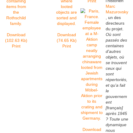
l'historien
Print
Marc
Mazurovsky
, un des
directeurs
du projet.
Où sont
Download
Download
passés des
(102.63 Kb)
(74.65 Kb)
centaines
Print
Print
d'autres
objets, où
se trouvent
ceux qui
sont
répertoriés,
et qu'a fait
le
gouvernem
ent
[français]
après 1945
? Toute une
dynamique
Download
nous