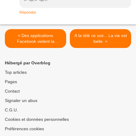
/> <br /> <br />
Répondre
< Des applications
A la télé ce soir... La vie est
Facebook violent la
belle. >
confidentialité des
utilisateurs (Le Monde)
Hébergé par Overblog
Top articles
Pages
Contact
Signaler un abus
C.G.U.
Cookies et données personnelles
Préférences cookies