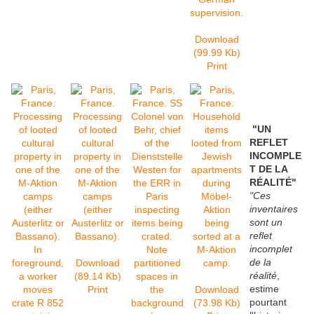
Download
(99.99 Kb)
Print
"UN
REFLET
INCOMPLE
T DE LA
RÉALITÉ"
"Ces
inventaires
sont un
reflet
incomplet
de la
Download
réalité
,
(89.14 Kb)
estime
Print
Download
pourtant
(73.98 Kb)