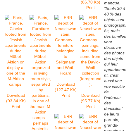
(86.70 Kb)
manqu
e."
Print
"Seuls 30 à
40 % des
objets sont
photographi
és, mais
des familles
vont
découvrir
des photos
des objets
qui leur
appartienne
nt, c'est
aussi une
Download
vue insolite
(127.47 Kb)
de
Download
Print
Download
l'intérieur
(93.84 Kb)
(95.77 Kb)
des
Print
Print
domiciles"
de leurs
parents,
grands-
parents ou