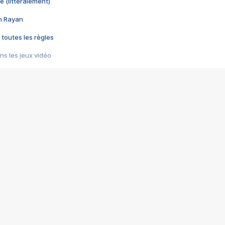
e (littéralement)
im Rayan
 toutes les règles
s les jeux vidéo
us choquant de Rockstar ? - Le scandale BULLY
e plus moche de Steam
du RÊVE tourne au CAUCHEMAR
pendant 8 heures
it… à tort
umiliés par un jeu vidéo
ire - Final Fantasy 8
ti un empire - Age of Empires
story DOFUS