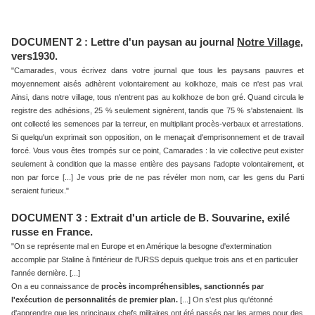
DOCUMENT 2 : Lettre d'un paysan au journal
Notre Village
,
vers1930.
"Camarades, vous écrivez dans votre journal que tous les paysans pauvres et
moyennement aisés adhèrent volontairement au kolkhoze, mais ce n'est pas vrai.
Ainsi, dans notre village, tous n'entrent pas au kolkhoze de bon gré. Quand circula le
registre des adhésions, 25 % seulement signèrent, tandis que 75 % s'abstenaient. Ils
ont collecté les semences par la terreur, en multipliant procès-verbaux et arrestations.
Si quelqu'un exprimait son opposition, on le menaçait d'emprisonnement et de travail
forcé. Vous vous êtes trompés sur ce point, Camarades : la vie collective peut exister
seulement à condition que la masse entière des paysans l'adopte volontairement, et
non par force [...] Je vous prie de ne pas révéler mon nom, car les gens du Parti
seraient furieux."
DOCUMENT 3 : Extrait d'un article de B. Souvarine, exilé
russe en France.
"On se représente mal en Europe et en Amérique la besogne d'extermination
accomplie par Staline à l'intérieur de l'URSS depuis quelque trois ans et en particulier
l'année dernière. [...]
On a eu connaissance de
procès incompréhensibles, sanctionnés par
l'exécution de
personnalités de premier plan.
[...] On s'est plus qu'étonné
d'apprendre que les principaux chefs militaires ont été passés par les armes pour des