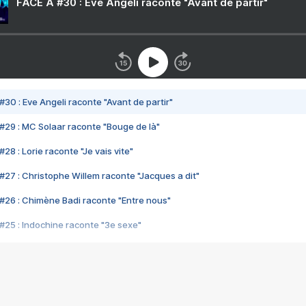
FACE A #30 : Eve Angeli raconte "Avant de partir"
#30 : Eve Angeli raconte "Avant de partir"
#29 : MC Solaar raconte "Bouge de là"
28 : Lorie raconte "Je vais vite"
#27 : Christophe Willem raconte "Jacques a dit"
#26 : Chimène Badi raconte "Entre nous"
#25 : Indochine raconte "3e sexe"
#24 : Zaho raconte "C'est chelou"
#23 : Patrick Bruel raconte "Au café des délices"
#22 : Kyo raconte "Le chemin"