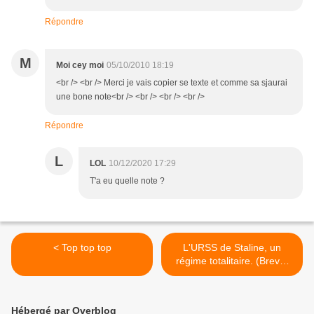
Répondre
M
Moi cey moi
05/10/2010 18:19
<br /> <br /> Merci je vais copier se texte et comme sa sjaurai
une bone note<br /> <br /> <br /> <br />
Répondre
L
LOL
10/12/2020 17:29
T'a eu quelle note ?
< Top top top
L'URSS de Staline, un
régime totalitaire. (Brevet
2002) >
Hébergé par Overblog