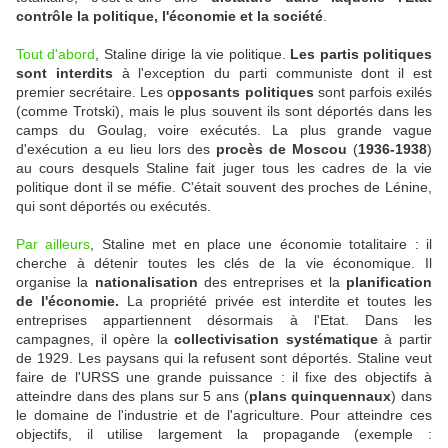
contrôle la politique, l'économie et la société
.
Tout d'abord
, Staline dirige la vie politique.
Les partis politiques
sont interdits
à l'exception du parti communiste dont il est
premier secrétaire. Les o
pposants politiques
sont parfois exilés
(comme Trotski), mais le plus souvent ils sont déportés dans les
camps du Goulag, voire exécutés. La plus grande vague
d'exécution a eu lieu lors des
procès de Moscou
(
1936-1938
)
au cours desquels Staline fait juger tous les cadres de la vie
politique dont il se méfie. C'était souvent des proches de Lénine,
qui sont déportés ou exécutés.
Par ailleurs
, Staline met en place une économie totalitaire : il
cherche à détenir toutes les clés de la vie économique. Il
organise la
nationalisation
des entreprises et la
planification
de l'économie.
La propriété privée est interdite et toutes les
entreprises appartiennent désormais à l'Etat. Dans les
campagnes, il opère la
collectivisation systématique
à partir
de 1929. Les paysans qui la refusent sont déportés. Staline veut
faire de l'URSS une grande puissance : il fixe des objectifs à
atteindre dans des plans sur 5 ans (
plans quinquennaux
) dans
le domaine de l'industrie et de l'agriculture. Pour atteindre ces
objectifs, il utilise largement la propagande (exemple :