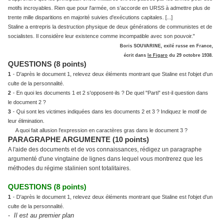
motifs incroyables. Rien que pour l'armée, on s'accorde en URSS à admettre plus de
trente mille disparitions en majorité suivies d'exécutions capitales. [...]
Staline a entrepris la destruction physique de deux générations de communistes et de
socialistes. Il considère leur existence comme incompatible avec son pouvoir."
Boris SOUVARINE, exilé russe en France,
écrit dans
le Figaro
du 29 octobre 1938.
QUESTIONS (8 points)
1
- D'après le document 1, relevez deux éléments montrant que Staline est l'objet d'un
culte de la personnalité.
2
- En quoi les documents 1 et 2 s'opposent-ils ? De quel "Parti" est-il question dans
le document 2 ?
3
- Qui sont les victimes indiquées dans les documents 2 et 3 ? Indiquez le motif de
leur élimination.
A quoi fait allusion l'expression en caractères gras dans le document 3 ?
PARAGRAPHE ARGUMENTE (10 points)
A l'aide des documents et de vos connaissances, rédigez un paragraphe
argumenté d'une vingtaine de lignes dans lequel vous montrerez que les
méthodes du régime stalinien sont totalitaires.
QUESTIONS (8 points)
1
- D'après le document 1, relevez deux éléments montrant que Staline est l'objet d'un
culte de la personnalité.
- Il est au premier plan