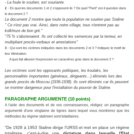
- La foule le soutien, est souriante.
2
- En quoi les documents 1 et 2 s'opposent-ils ? De quel "Parti" est-il question dans
le document 2 ?
Le document 2 montre que toute la population ne soutien pas Staline
" Ce n'est pas vrai. Ainsi, dans notre village, tous n'entrent pas au
kolkhoze de bon gré."
"75 % s'abstenaient. Ils ont collecté les semences par la terreur, en
multipliant procès-verbaux et arrestations"
3
- Qui sont les victimes indiquées dans les documents 2 et 3 ? Indiquez le motif de
leur élimination.
A quoi fait allusion l'expression en caractères gras dans le document 3 ?
Les victimes sont les opposants politiques, les koulaks, les
personnalités importantes (généraux, dirigeants...) éliminés lors des
grands procès de Moscou (1936-1938). Ils sont éliminés car ils peuvent
se montrer dangereux pour l'installation du pouvoir de Staline.
PARAGRAPHE ARGUMENTE (10 points)
A l'aide des documents et de vos connaissances, rédigez un paragraphe
argumenté d'une vingtaine de lignes dans lequel vous montrerez que les
méthodes du régime stalinien sont totalitaires.
"De 1928 à 1953 Staline dirige l'URSS et met en place un régime
totalitaire, c'est-à-dire une
dictature dans laquelle l'Etat