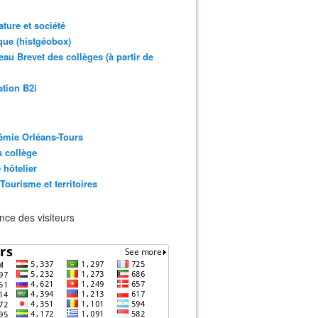
rature et société
ue (histgéobox)
au Brevet des collèges (à partir de
ation B2i
émie Orléans-Tours
 collège
 hôtelier
 Tourisme et territoires
ce des visiteurs