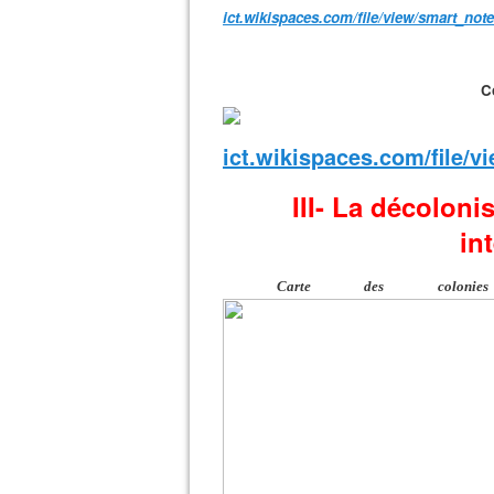
C
III- La décoloni
in
Carte des colo