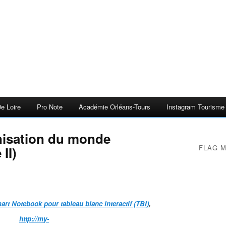
e Loire
Pro Note
Académie Orléans-Tours
Instagram Tourisme E
nisation du monde
FLAG 
II)
art Notebook pour tableau blanc interactif (TBI)
,