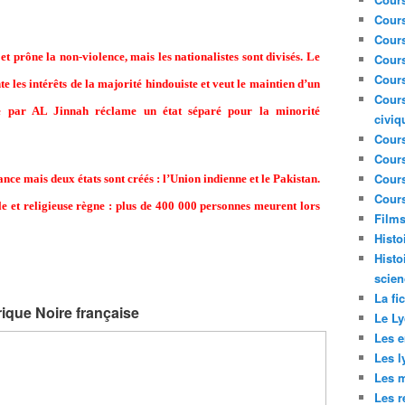
Cour
Cour
t prône la non-violence, mais les nationalistes sont divisés. Le
Cours
Cours
 les intérêts de la majorité hindouiste et veut le maintien d’un
Cours
e par AL Jinnah réclame un état séparé pour la minorité
civiq
Cours
Cours
Cours
nce mais deux états sont créés : l’Union indienne et le Pakistan.
Cours
le et religieuse règne : plus de 400 000 personnes meurent lors
Film
Histo
Histo
scien
La fi
rique Noire française
Le Ly
Les e
Les l
Les m
Les r