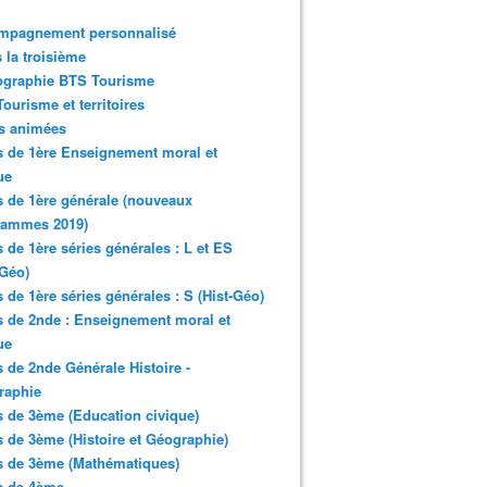
mpagnement personnalisé
 la troisième
ographie BTS Tourisme
ourisme et territoires
s animées
 de 1ère Enseignement moral et
ue
 de 1ère générale (nouveaux
rammes 2019)
 de 1ère séries générales : L et ES
-Géo)
 de 1ère séries générales : S (Hist-Géo)
 de 2nde : Enseignement moral et
ue
 de 2nde Générale Histoire -
raphie
 de 3ème (Education civique)
 de 3ème (Histoire et Géographie)
s de 3ème (Mathématiques)
s de 4ème