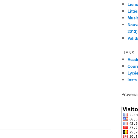
Liens
Litté
Musiq
Nouve
2013)
Valid
LIENS
Acad
Cours
Lycée
Insta
Provenan