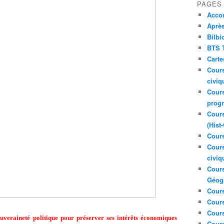
PAGES
Acco
Après
Bilbi
BTS T
Carte
Cours
civiq
Cours
prog
Cours
(Hist
Cours
Cours
civiq
Cours
Géog
Cours
Cours
Cour
veraineté politique pour préserver ses intérêts économiques
Cour