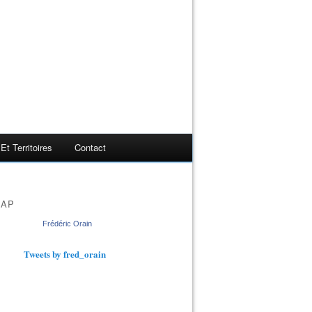
t Territoires
Contact
MAP
Frédéric Orain
Tweets by fred_orain