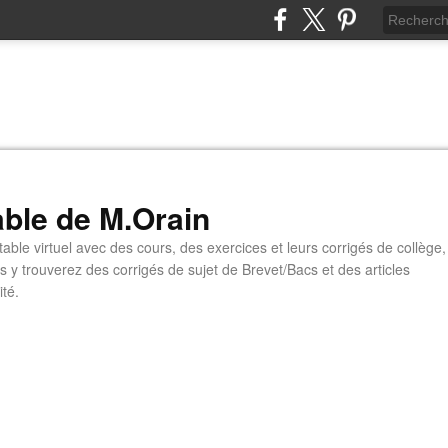
able de M.Orain
table virtuel avec des cours, des exercices et leurs corrigés de collège,
s y trouverez des corrigés de sujet de Brevet/Bacs et des articles
ité.