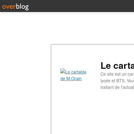
Le cart
Ce site est un car
lycée et BTS. Vou
traitant de l'actual