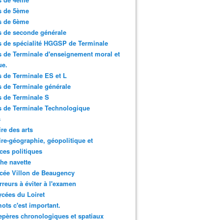
s de 5ème
s de 6ème
 de seconde générale
 de spécialité HGGSP de Terminale
 de Terminale d'enseignement moral et
ue.
 de Terminale ES et L
 de Terminale générale
 de Terminale S
 de Terminale Technologique
s
ire des arts
ire-géographie, géopolitique et
ces politiques
che navette
cée Villon de Beaugency
rreurs à éviter à l'examen
ycées du Loiret
ots c'est important.
epères chronologiques et spatiaux