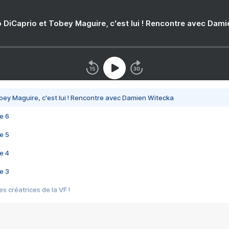
 DiCaprio et Tobey Maguire, c'est lui ! Rencontre avec Dam
bey Maguire, c'est lui ! Rencontre avec Damien Witecka
e 6
e 5
e 4
e 3
s créatrices de la VF !
e 2
e 1