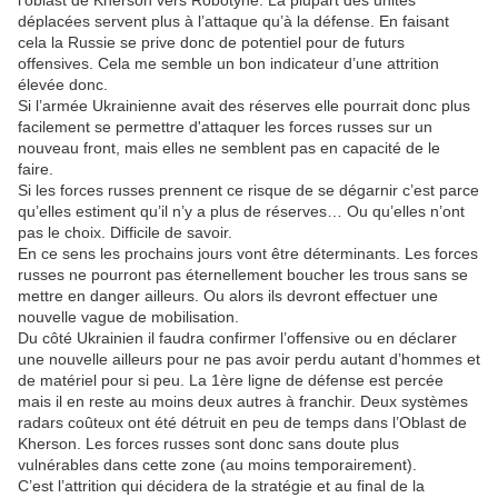
l'oblast de Kherson vers Robotyne. La plupart des unités
déplacées servent plus à l’attaque qu’à la défense. En faisant
cela la Russie se prive donc de potentiel pour de futurs
offensives. Cela me semble un bon indicateur d’une attrition
élevée donc.
Si l’armée Ukrainienne avait des réserves elle pourrait donc plus
facilement se permettre d'attaquer les forces russes sur un
nouveau front, mais elles ne semblent pas en capacité de le
faire.
Si les forces russes prennent ce risque de se dégarnir c’est parce
qu’elles estiment qu’il n’y a plus de réserves… Ou qu’elles n’ont
pas le choix. Difficile de savoir.
En ce sens les prochains jours vont être déterminants. Les forces
russes ne pourront pas éternellement boucher les trous sans se
mettre en danger ailleurs. Ou alors ils devront effectuer une
nouvelle vague de mobilisation.
Du côté Ukrainien il faudra confirmer l’offensive ou en déclarer
une nouvelle ailleurs pour ne pas avoir perdu autant d’hommes et
de matériel pour si peu. La 1ère ligne de défense est percée
mais il en reste au moins deux autres à franchir. Deux systèmes
radars coûteux ont été détruit en peu de temps dans l’Oblast de
Kherson. Les forces russes sont donc sans doute plus
vulnérables dans cette zone (au moins temporairement).
C’est l’attrition qui décidera de la stratégie et au final de la