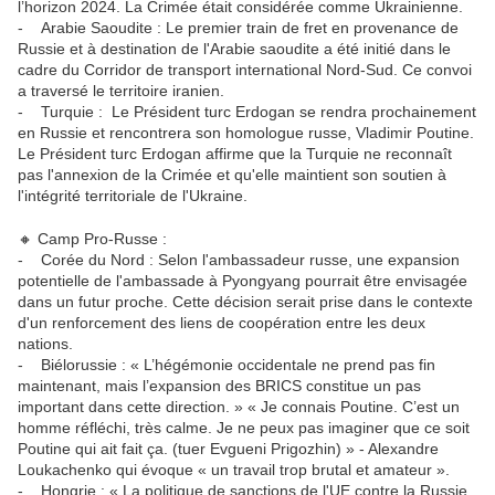
l’horizon 2024. La Crimée était considérée comme Ukrainienne.
- Arabie Saoudite : Le premier train de fret en provenance de
Russie et à destination de l'Arabie saoudite a été initié dans le
cadre du Corridor de transport international Nord-Sud. Ce convoi
a traversé le territoire iranien.
- Turquie : Le Président turc Erdogan se rendra prochainement
en Russie et rencontrera son homologue russe, Vladimir Poutine.
Le Président turc Erdogan affirme que la Turquie ne reconnaît
pas l'annexion de la Crimée et qu'elle maintient son soutien à
l'intégrité territoriale de l'Ukraine.
🔸 Camp Pro-Russe :
- Corée du Nord : Selon l'ambassadeur russe, une expansion
potentielle de l'ambassade à Pyongyang pourrait être envisagée
dans un futur proche. Cette décision serait prise dans le contexte
d'un renforcement des liens de coopération entre les deux
nations.
- Biélorussie : « L’hégémonie occidentale ne prend pas fin
maintenant, mais l’expansion des BRICS constitue un pas
important dans cette direction. » « Je connais Poutine. C’est un
homme réfléchi, très calme. Je ne peux pas imaginer que ce soit
Poutine qui ait fait ça. (tuer Evgueni Prigozhin) » - Alexandre
Loukachenko qui évoque « un travail trop brutal et amateur ».
- Hongrie : « La politique de sanctions de l'UE contre la Russie