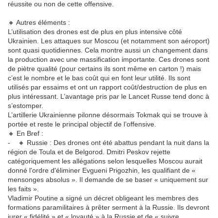
réussite ou non de cette offensive.
🔸 Autres éléments :
L’utilisation des drones est de plus en plus intensive côté
Ukrainien. Les attaques sur Moscou (et notamment son aéroport)
sont quasi quotidiennes. Cela montre aussi un changement dans
la production avec une massification importante. Ces drones sont
de piètre qualité (pour certains ils sont même en carton !) mais
c’est le nombre et le bas coût qui en font leur utilité. Ils sont
utilisés par essaims et ont un rapport coût/destruction de plus en
plus intéressant. L’avantage pris par le Lancet Russe tend donc à
s’estomper.
L’artillerie Ukrainienne pilonne désormais Tokmak qui se trouve à
portée et reste le principal objectif de l’offensive.
🔸 En Bref :
- 🔸 Russie : Des drones ont été abattus pendant la nuit dans la
région de Toula et de Belgorod. Dmitri Peskov rejette
catégoriquement les allégations selon lesquelles Moscou aurait
donné l'ordre d'éliminer Evgueni Prigozhin, les qualifiant de «
mensonges absolus ». Il demande de se baser « uniquement sur
les faits ».
Vladimir Poutine a signé un décret obligeant les membres des
formations paramilitaires à prêter serment à la Russie. Ils devront
jurer « fidélité » et « loyauté » à la Russie et de « suivre