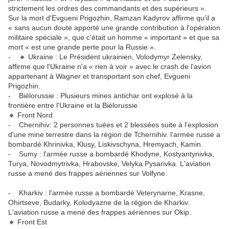
strictement les ordres des commandants et des supérieurs ».
Sur la mort d'Evgueni Prigozhin, Ramzan Kadyrov affirme qu'il a
« sans aucun doute apporté une grande contribution à l'opération
militaire spéciale », que c'était un homme « important » et que sa
mort « est une grande perte pour la Russie ».
- 🔸 Ukraine : Le Président ukrainien, Volodymyr Zelensky,
affirme que l'Ukraine n'a « rien à voir » avec le crash de l'avion
appartenant à Wagner et transportant son chef, Evgueni
Prigozhin.
- Biélorussie : Plusieurs mines antichar ont explosé à la
frontière entre l'Ukraine et la Biélorussie
🔸 Front Nord
- Chernihiv: 2 personnes tuées et 2 blessées suite à l'explosion
d'une mine terrestre dans la région de Tchernihiv. l'armée russe a
bombardé Khrinivka, Klusy, Liskivschyna, Hremyach, Kamin.
- Sumy : l'armée russe a bombardé Khodyne, Kostyantynivka,
Turya, Novodmytrivka, Hrabovske, Velyka Pysarivka. L'aviation
russe a mené des frappes aériennes sur Volfyne.
- Kharkiv : l'armée russe a bombardé Veterynarne, Krasne,
Ohirtseve, Budarky, Kolodyazne de la région de Kharkiv.
L'aviation russe a mené des frappes aériennes sur Okip.
🔸 Front Est