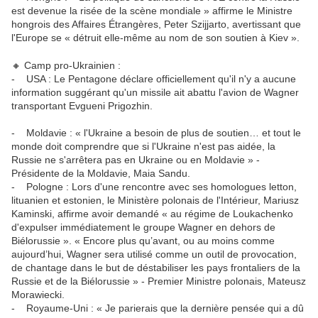
est devenue la risée de la scène mondiale » affirme le Ministre
hongrois des Affaires Étrangères, Peter Szijjarto, avertissant que
l'Europe se « détruit elle-même au nom de son soutien à Kiev ».
🔸 Camp pro-Ukrainien :
- USA : Le Pentagone déclare officiellement qu'il n'y a aucune
information suggérant qu'un missile ait abattu l'avion de Wagner
transportant Evgueni Prigozhin.
- Moldavie : « l'Ukraine a besoin de plus de soutien… et tout le
monde doit comprendre que si l'Ukraine n'est pas aidée, la
Russie ne s'arrêtera pas en Ukraine ou en Moldavie » -
Présidente de la Moldavie, Maia Sandu.
- Pologne : Lors d'une rencontre avec ses homologues letton,
lituanien et estonien, le Ministère polonais de l'Intérieur, Mariusz
Kaminski, affirme avoir demandé « au régime de Loukachenko
d'expulser immédiatement le groupe Wagner en dehors de
Biélorussie ». « Encore plus qu’avant, ou au moins comme
aujourd’hui, Wagner sera utilisé comme un outil de provocation,
de chantage dans le but de déstabiliser les pays frontaliers de la
Russie et de la Biélorussie » - Premier Ministre polonais, Mateusz
Morawiecki.
- Royaume-Uni : « Je parierais que la dernière pensée qui a dû