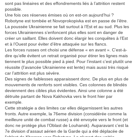
sont pas linéaires et des effondrements liés à l’attrition restent
possible.
Une fois ces réserves émises où on est-on aujourd’hui ?
Robotyne est tombée et Novoprokopivka est en passe de l’être.
La poussée Ukrainienne se fait surtout à l’Est et au sud. Plus les
forces Ukrainiennes s’enfoncent plus elles sont en danger de
créer un saillant. Elles doivent donc élargir les conquêtes à l’Est
et à l’Ouest pour éviter d’être attaquée sur les flancs.
Les forces russes ont choisi une défense « en avant ». C’est-à-
dire qu’elle évitent un retrait organisé pour étirer les lignes mais
tiennent le plus possible pied à pied. Pour l’instant c’est plutôt une
réussite (l’avancée Ukrainienne est lente) mais aussi très risqué
car l’attrition est plus sévère.
Des signes de faiblesses apparaissent donc. De plus en plus de
mouvements de renforts sont visibles. Ces colonnes de blindés
deviennent des cibles plus évidentes. Ainsi une colonne a été
détruite partant de Nova Kakhovka vers le front hier par
exemple.
Cette stratégie a des limites car elles dégarnissent les autres
fronts. Autre exemple, la 76eme division (considérée comme la
meilleure unité de combat russe) a été envoyée vers le front (et
donc ne protège plus l’Oblast de Louhansk). Auparavant c’est la
7e division d'assaut aérien de la Garde qui a été déplacée de