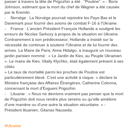
passer à travers la tête de Prigozhin a été : “Poutine”. » - Boris
Johnson, estimant que la mort du chef de Wagner a été causée
par le Kremlin.
- Norvège : La Norvège pourrait rejoindre les Pays-Bas et le
Danemark pour fournir des avions de combat F-16 à l'Ukraine.
- France : L'ancien Président François Hollande a souligné les
erreurs de Nicolas Sarkozy à propos de la situation en Ukraine.
Contrairement à son prédécesseur, Hollande a insisté sur la
nécessité de continuer à soutenir l'Ukraine et de lui fournir des
armes. La Maire de Paris, Anne Hidalgo, a inauguré un nouveau
jardin parisien nommé : « Le Jardin de Kiev, au Peuple Ukrainien
». Le maire de Kiev, Vitaliy Klychko, était également présent à ses
côtés.
« Le taux de mortalité parmi les proches de Poutine est
particulièrement élevé. C’est une activité à risque. » déclare la
Ministre française des Affaires Étrangères, Catherine Colonna,
concernant la mort d'Evgueni Prigozhin.
- Lituanie : « Nous ne devrions vraiment pas penser que la mort
de Prigozhin doit nous rendre plus sereins ou qu'elle améliore
d'une manière ou d'une autre la situation sécuritaire. » -
Président lituanien, Gitanas Nauseda.
#Ukraine