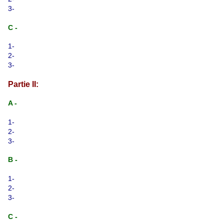
3-
C -
1-
2-
3-
Partie II:
A -
1-
2-
3-
B -
1-
2-
3-
C -