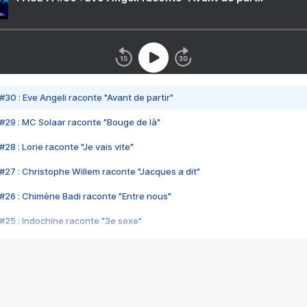
#30 : Eve Angeli raconte "Avant de partir"
#29 : MC Solaar raconte "Bouge de là"
28 : Lorie raconte "Je vais vite"
#27 : Christophe Willem raconte "Jacques a dit"
#26 : Chimène Badi raconte "Entre nous"
#25 : Indochine raconte "3e sexe"
#24 : Zaho raconte "C'est chelou"
#23 : Patrick Bruel raconte "Au café des délices"
#22 : Kyo raconte "Le chemin"