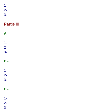
1-
2-
3-
Partie III
A -
1-
2-
3-
B -
1-
2-
3-
C -
1-
2-
3-